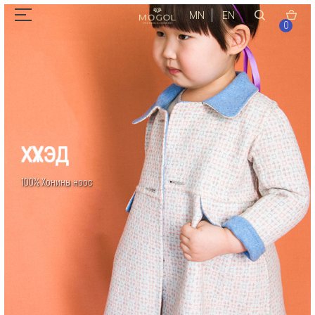
MN
EN
0
ХҮҮХЭД
100% Хонины ноос