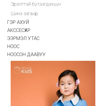
Эрэлттэй бүтээгдэхүүн
Шинэ загвар
ГЭР АХУЙ
АКССЕСҮАР
ЭЭРМЭЛ УТАС
НООС
НООСОН ДААВУУ